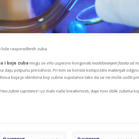
li loše raspoređenih zuba
a i boje zuba
mogu se vrlo uspesno korigovati
modelovanjem faseta od najk
ima daju potpunu prirodnost. Pri tom se koriste kompozitni materijali odgov
ihova boja je identicna boji zubne supstance tako da se ne može uočiti pr
rtvu zubne supstance
i uz malo naše kreativnosti, daje novi oblik zubima koj