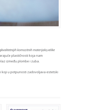
valitetnijih komozitnih materijala,velike
arajuće plastičnosti koja nam
elaz između plombe i zuba.
i koji u potpunosti zadovoljava estetski