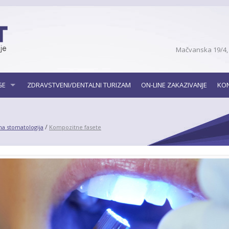
Mačvanska 19/4,
GE
ZDRAVSTVENI/DENTALNI TURIZAM
ON-LINE ZAKAZIVANJE
KO
/
na stomatologija
Kompozitne fasete