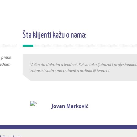
Šta klijenti kažu o nama:
: preko
srednim
Volim da dolazim u Ivodent. Svi su tako ljubazni i profesionaln
zubara i sada smo redovni u ordinaciji Ivodent.
Jovan Marković
38 godina