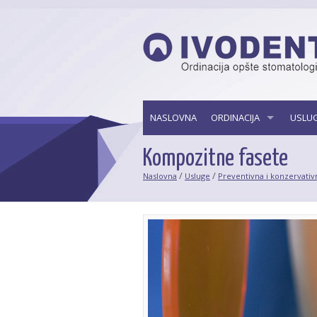
NASLOVNA
ORDINACIJA
USLU
Kompozitne fasete
/
/
Naslovna
Usluge
Preventivna i konzervativ