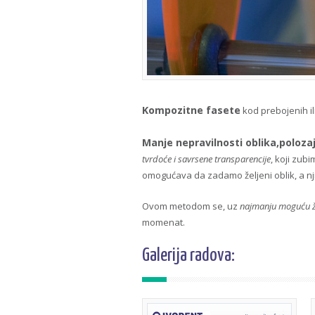
Kompozitne fasete
kod prebojenih i
Manje nepravilnosti oblika,polozaj
tvrdoće i savrsene transparencije
, koji zub
omogućava da zadamo željeni oblik, a nj
Ovom metodom se, uz
najmanju moguću ž
momenat.
Galerija radova: