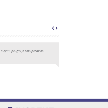
‹
›
i. Moja supruga i ja smo promenili