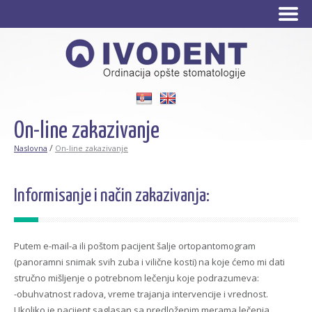
Srpski
English
On-line zakazivanje
/
Naslovna
On-line zakazivanje
Informisanje i način zakazivanja:
Putem e-mail-a ili poštom pacijent šalje ortopantomogram
(panoramni snimak svih zuba i vilične kosti) na koje ćemo mi dati
stručno mišljenje o potrebnom lečenju koje podrazumeva:
-obuhvatnost radova, vreme trajanja intervencije i vrednost.
Ukoliko je pacijent saglasan sa predloženim merama lečenja,