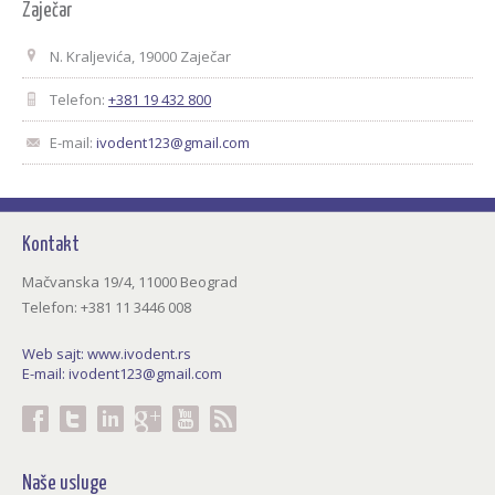
Zaječar
N. Kraljevića, 19000 Zaječar
Telefon:
+381 19 432 800
E-mail:
ivodent123@gmail.com
Kontakt
Mačvanska 19/4, 11000 Beograd
Telefon: +381 11 3446 008
Web sajt:
www.ivodent.rs
E-mail:
ivodent123@gmail.com
Facebook
Twitter
LinkedIn
GooglePlus
youtube
Rss
Naše usluge