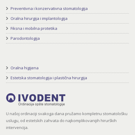
Preventivna i konzervativna stomatologija
Oralna hirurgija i implantologija
Fiksna i mobilna protetika
Parodontologija
Oralna higijena
Estetska stomatologija i plastična hirurgija
U našoj ordinaciji svakoga dana pružamo kompletnu stomatološku
uslugu, od estetskih zahvata do najkomplikovanijih hirurških
intervencija.